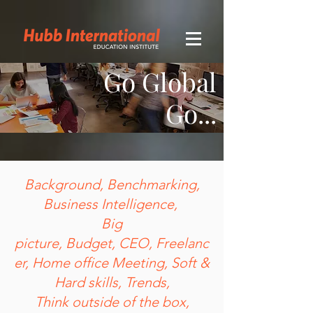
Go Global
Go...
Background, Benchmarking,
Business Intelligence,
Big
picture,
Budget,
CEO,
Freelanc
er, Home office Meeting, Soft &
Hard skills, Trends,
Think outside of the box,