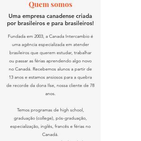
E-Learning
Quem somos
100% Online
Uma empresa canadense criada
por brasileiros e para brasileiros!
Cursos desenvolvidos para profissionais
que precisam melhorar suas
Fundada em 2003, a Canada Intercambio é
competências de inglês em áreas de
uma agência especializada em atender
trabalho. A plataforma de autoestudo
brasileiros que querem estudar, trabalhar
conta com tecnologia de
ou passar as férias aprendendo algo novo
reconhecimento de voz, que mede a
no Canadá. Recebemos alunos a partir de
precisão da pronúncia o oferece
13 anos e estamos ansiosos para a quebra
feedbacks sobre a fala de sons
de recorde da dona Ilse, nossa cliente de 78
específicos, além de ajustar os exercícios
anos.
às dificuldades do aluno de acordo com
o seu conhecimento do idioma.
Conta
Temos programas de high school,
ainda com materiais complementares
e
graduação (college), pós-graduação,
mais de 1.000 horas de conteúdo.
especialização, inglês, francês e férias no
Cursos Regulares: General English,
Canadá.