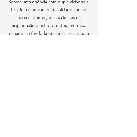
Business English,
Somos uma agência com dupla cidadania.
Academic English, IELTS e TOEIC.
Brasileiros no carinho e cuidado com os
nossos clientes, e canadenses na
CONHEÇA
organização e estrutura. Uma empresa
canadense fundada por brasileiros e para
FALE CONOSCO
brasileiros, com o objetivo de orientá-los,
acompanhá-los e fazer da sua experiência
Workshops
no Canadá um momento incrível.
& Webinars
Empresas do Grupo
Eventos ministrados por profissionais
de reconhecimento internacional no
mundo acadêmico e corporativo,
apresentam tópicos relevantes às
necessidades da organização.
Realizados ao vivo (online) com
interação do público.
Os assuntos tratados serão escolhidos
de acordo com os interesses da